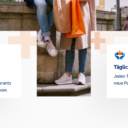
Tägli
Jeden T
urants
neue Pa
use.